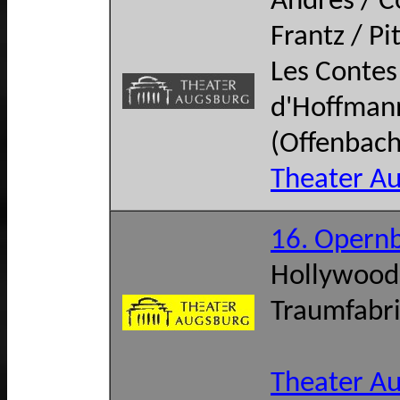
Andrès / C
Frantz / Pi
Les Contes
d'Hoffman
(Offenbach
Theater A
16. Opernb
Hollywood 
Traumfabr
Theater A