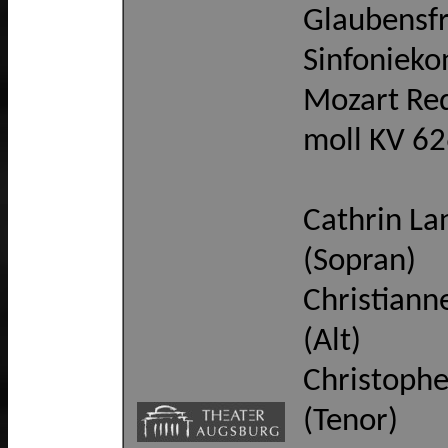
Glaubensfr
Sinfonieko
Mozart Req
moll KV 6
Cathrin La
(Sopran)
Christiann
(Alt)
Christophe
(Tenor)