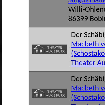
Singoldhall
Willi-Ohle
86399 Bobi
Der Schäb
Macbeth v
(Schostako
Theater A
Der Schäb
Macbeth v
(Schostako