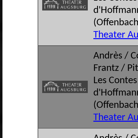
d'Hoffman
(Offenbach
Theater A
Andrès / C
Frantz / Pi
Les Contes
d'Hoffman
(Offenbach
Theater A