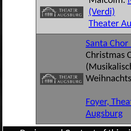
Malcolm:
(Verdi)
Theater A
Santa Chor
Christmas 
(Musikalisc
Weihnacht
Foyer, Thea
Augsburg