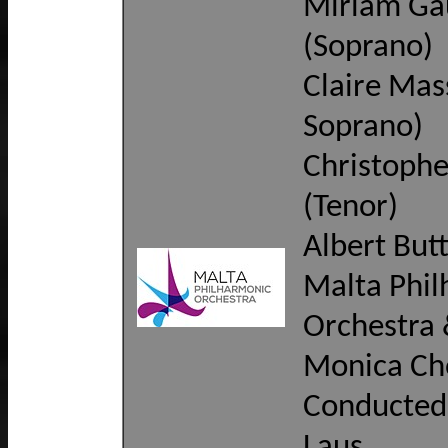
Miriam Ga
(Soprano)
Claire Mas
Soprano)
Christophe
(Tenor)
Albert Butt
Malta Phi
Orchestra 
Monica Ch
Conducted
Laus.