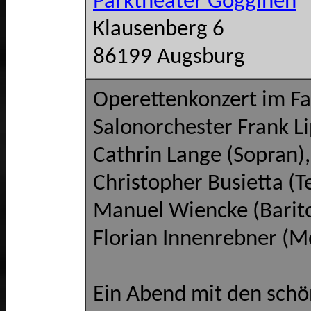
Parktheater Gögginen
Klausenberg 6
86199 Augsburg
Operettenkonzert im Fa
Salonorchester Frank L
Cathrin Lange (Sopran),
Christopher Busietta (T
Manuel Wiencke (Barit
Florian Innenrebner (M
Ein Abend mit den schö