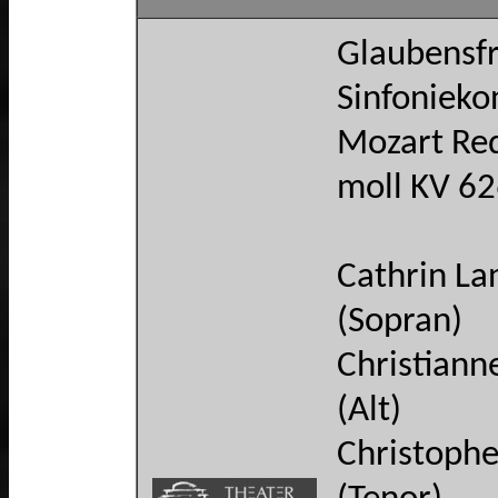
Glaubensfr
Sinfonieko
Mozart Req
moll KV 6
Cathrin La
(Sopran)
Christiann
(Alt)
Christophe