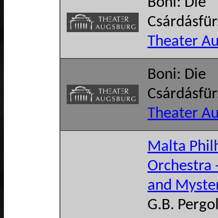
Boni: Die
Csárdásfür
Theater A
Boni: Die
Csárdásfür
Theater A
Malta Phi
Orchestra 
and Myste
G.B. Pergol