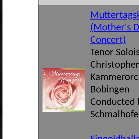
Muttertags
(Mother's 
Concert)
Tenor Solois
Christopher
Kammerorc
Bobingen
Conducted 
Schmalhofe