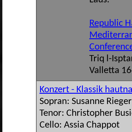
Republic H
Mediterra
Conferenc
Triq l-Ispta
Valletta 1
Konzert - Klassik hautn
Sopran: Susanne Rieger
Tenor: Christopher Busi
Cello: Assia Chappot