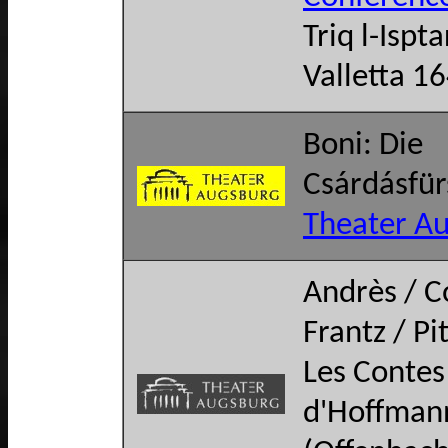
Triq l-Ispta
Valletta 1
Boni: Die
Csárdásfür
Theater A
Andrès / C
Frantz / Pi
Les Contes
d'Hoffman