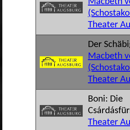
Macbeth v
(Schostako
Theater A
Der Schäb
Macbeth v
(Schostako
Theater A
Boni: Die
Csárdásfür
Theater A