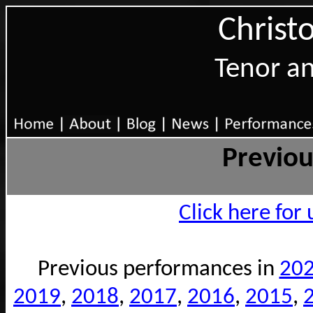
Christ
Tenor a
Previo
Click here fo
Previous performances in
20
2019
,
2018
,
2017
,
2016
,
2015
,