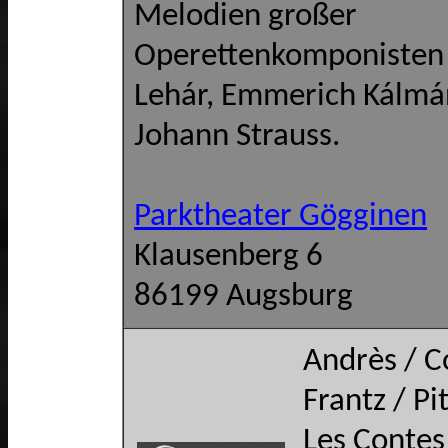
Melodien großer
Operettenkomponisten 
Lehár, Emmerich Kálmá
Johann Strauss.
Parktheater Gögginen
Klausenberg 6
86199 Augsburg
Andrès / C
Frantz / Pi
Les Contes