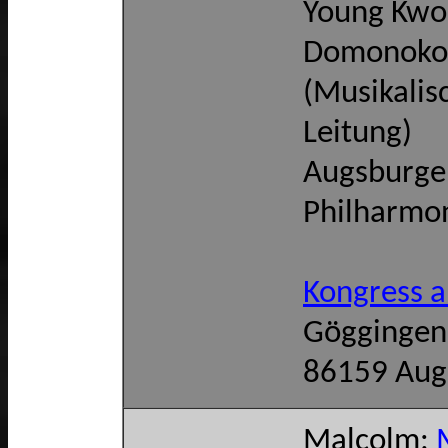
Young Kwo
Domonoko
(Musikalis
Leitung)
Augsburge
Philharmo
Kongress 
Göggingen
86159 Aug
Malcolm: