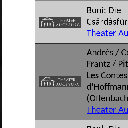
Boni: Die
Csárdásfür
Theater A
Andrès / C
Frantz / Pi
Les Contes
d'Hoffman
(Offenbach
Theater A