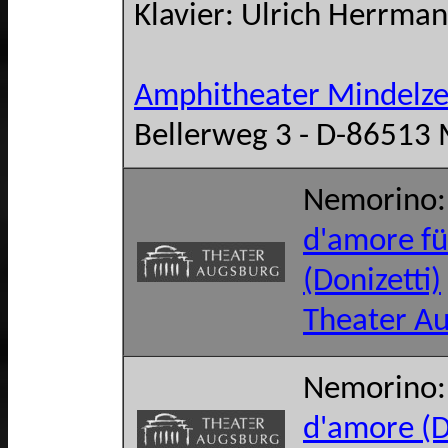
Klavier: Ulrich Herrma
Amphitheater Mindelze
Bellerweg 3 - D-86513 
Nemorino
d'amore fü
(Donizetti)
Theater A
Nemorino
d'amore (D