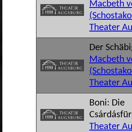
Macbeth v
(Schostako
Theater A
Der Schäb
Macbeth v
(Schostako
Theater A
Boni: Die
Csárdásfür
Theater A