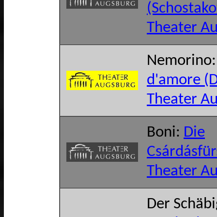
(Schostako
Theater A
Nemorino
d'amore (D
Theater A
Boni:
Die
Csárdásfür
Theater A
Der Schäb