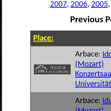
2007
,
2006
,
2005
Previous P
Place:
Arbace:
Id
(Mozart)
Konzertsaa
Universitä
Arbace:
Id
(Mozart)