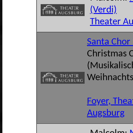
(Verdi)
Theater A
Santa Chor
Christmas 
(Musikalisc
Weihnacht
Foyer, Thea
Augsburg