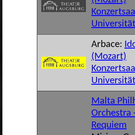
Konzertsaa
Universitä
Arbace:
Id
(Mozart)
Konzertsaa
Universitä
Malta Phi
Orchestra 
Requiem