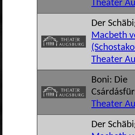
Theater A
Der Schäb
Macbeth v
(Schostako
Theater A
Boni: Die
Csárdásfür
Theater A
Der Schäb