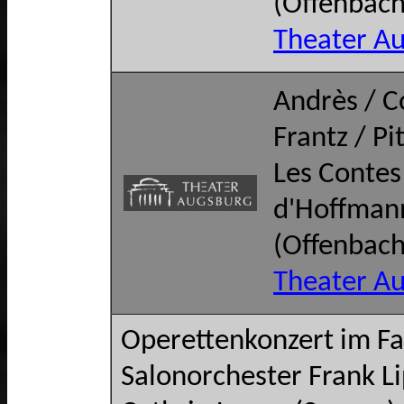
(Offenbach
Theater A
Andrès / C
Frantz / Pi
Les Contes
d'Hoffman
(Offenbach
Theater A
Operettenkonzert im Fa
Salonorchester Frank L